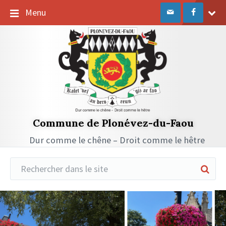
Passer
Passer
Passer
Menu
au
à
au
contenu
la
pied
navigation
de
principale
page
Commune de Plonévez-du-Faou
Dur comme le chêne – Droit comme le hêtre
Réduire
la
recherche