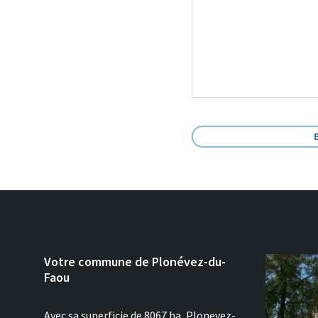
Votre commune de Plonévez-du-
Faou
Avec sa superficie de 8067 ha, Plonevez-