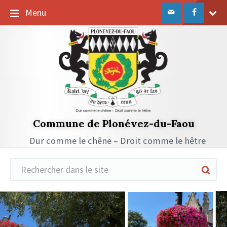
Passer
Passer
Passer
Menu
au
à
au
contenu
la
pied
navigation
de
principale
page
Commune de Plonévez-du-Faou
Dur comme le chêne – Droit comme le hêtre
Réduire
la
recherche