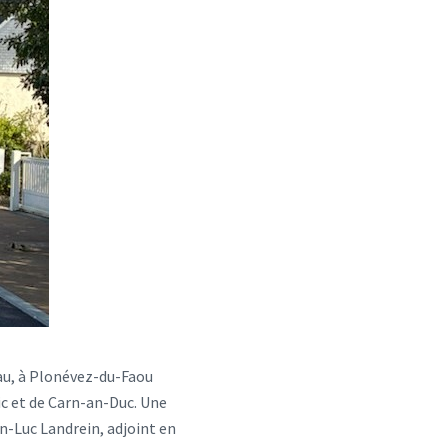
au, à Plonévez-du-Faou
ic et de Carn-an-Duc. Une
an-Luc Landrein, adjoint en