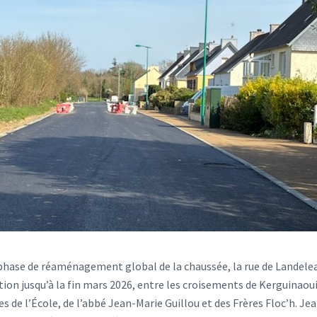
phase de réaménagement global de la chaussée, la rue de Landele
tion jusqu’à la fin mars 2026, entre les croisements de Kerguinaou
s de l’École, de l’abbé Jean-Marie Guillou et des Frères Floc’h. Je