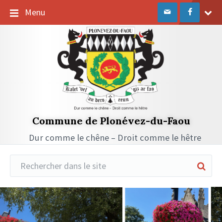
Passer
Passer
Passer
Menu
au
à
au
contenu
la
pied
navigation
de
principale
page
Commune de Plonévez-du-Faou
Dur comme le chêne – Droit comme le hêtre
Réduire
la
recherche