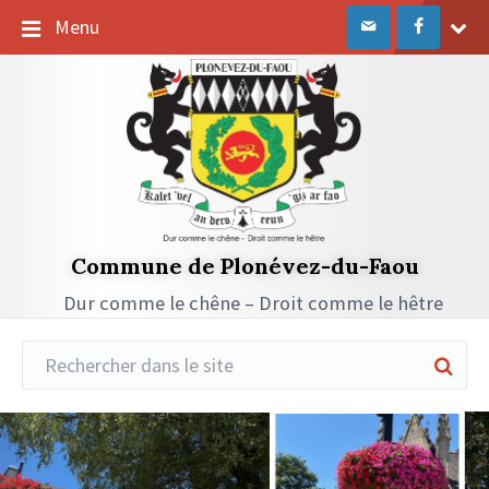
Passer
Passer
Passer
Menu
au
à
au
contenu
la
pied
navigation
de
principale
page
Commune de Plonévez-du-Faou
Dur comme le chêne – Droit comme le hêtre
Réduire
la
recherche