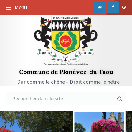
Passer
Passer
Passer
Menu
au
à
au
contenu
la
pied
navigation
de
principale
page
Commune de Plonévez-du-Faou
Dur comme le chêne – Droit comme le hêtre
Réduire
la
recherche