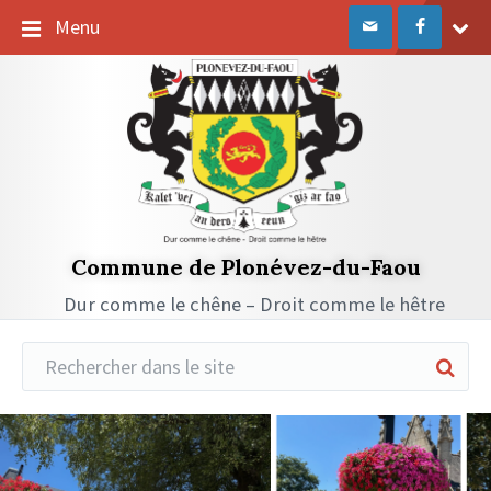
Passer
Passer
Passer
Menu
au
à
au
contenu
la
pied
navigation
de
principale
page
Commune de Plonévez-du-Faou
Dur comme le chêne – Droit comme le hêtre
Réduire
la
recherche