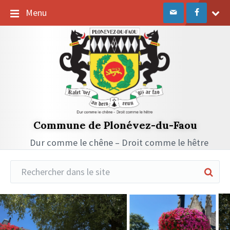
Passer
Passer
Passer
Menu
au
à
au
contenu
la
pied
navigation
de
principale
page
Commune de Plonévez-du-Faou
Dur comme le chêne – Droit comme le hêtre
Réduire
la
recherche