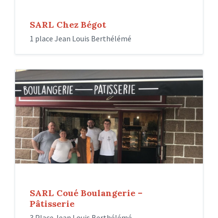
SARL Chez Bégot
1 place Jean Louis Berthélémé
SARL Coué Boulangerie –
Pâtisserie
3 Place Jean Louis Berthélémé